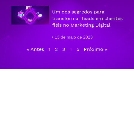
Um dos segredos para
transformar leads em clientes
fiéis no Marketing Digital
13 de maio de 2023
« Antes
1
2
3
4
5
Próximo »