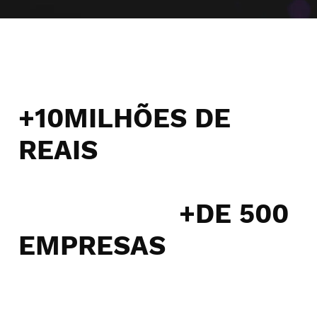
JÁ GERENCIAMOS
+10MILHÕES DE
REAIS
EM ANÚNCIOS
ONLINE E
AJUDAMOS
+DE 500
EMPRESAS
A
ESCALAREM AS
SUAS VENDAS, A SUA