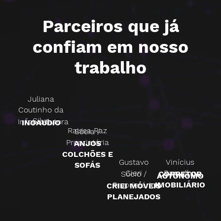
Parceiros que já
confiam em nosso
trabalho
Juliana
Coutinho da
Silva
Infoprodutora
INOAUDIO
Raissa Raz
Sócia /
Proprietária
ANJOS
COLCHÕES E
Gustavo
Vinícius
SOFÁS
Cieri
Ramalho
Sócio /
CORRETOR
AUTÔNOMO
Proprietário
IMOBILIÁRIO
CRIEI MÓVEIS
PLANEJADOS