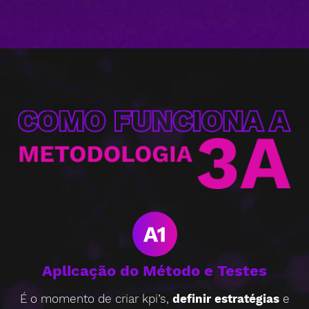
referência na área da
Apesar de ser um nicho
Fonoaudiologia no Brasil,
complicado para
há mais de 30 anos no
divulgação online,
mercado. Ajudamos a
através de estratégias de
Pró Fono a expandir seu
Google ADS, Facebook
negócio no meio digital, a
ADS, e Remarketing, foi
partir de estratégias de
possível entregar um
Google ADS e Facebook
crescimento médio de
ADS, geramos um
30% ao mês no número
retorno sobre
de triagens vindas
investimento de 12x o
através da internet.
valor investido nos três
primeiros meses de
projeto.
Aplicação do Método e Testes
É o momento de criar kpi’s,
definir estratégias
e