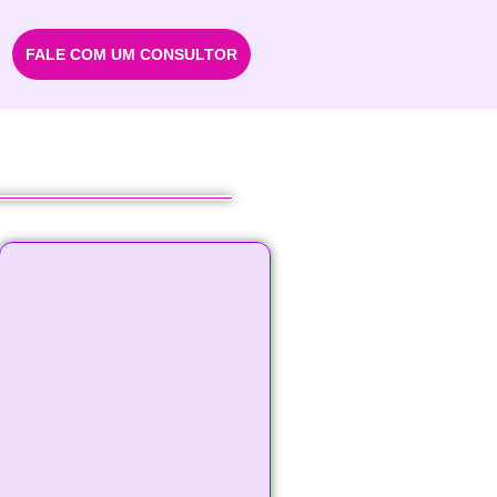
FALE COM UM CONSULTOR