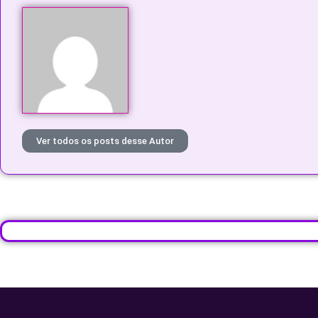
Ver todos os posts desse Autor